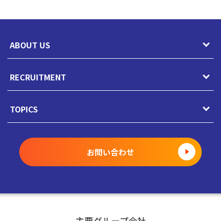
ABOUT US
RECRUITMENT
駿河屋の風土
CEOメッセージ
TOPICS
キャリア採用
総務人事部長メッセージ
ポテンシャル採用
トピックス一覧
お問い合わせ
COOメッセージ
新卒採用
駿河屋静岡寮
店舗部副部長メッセージ
インターンシップ
就職氷河期世代 積極採用中
社員インタビュー
アルバイト採用
主要グループ会社