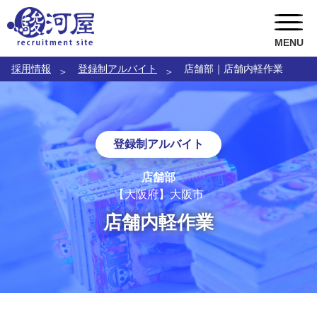
MENU
採用情報
登録制アルバイト
店舗部｜店舗内軽作業
ABOUT US
RECRUITMENT
駿河屋の風土
登録制アルバイト
TOPICS
CEOメッセージ
キャリア採用
店舗部
お問い合わせ
総務人事部長メッセージ
ポテンシャル採用
トピックス一覧
【大阪府】大阪市
店舗内軽作業
COOメッセージ
新卒採用
駿河屋静岡寮
店舗部副部長メッセージ
インターンシップ
就職氷河期世代 積極採用中
社員インタビュー
アルバイト
女性スタッフ 積極採用中