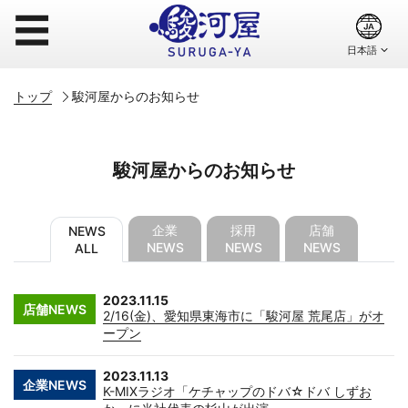
☰
トップ
駿河屋からのお知らせ
駿河屋からのお知らせ
企業
採用
店舗
NEWS
NEWS
NEWS
NEWS
ALL
2023.11.15
店舗NEWS
2/16(金)、愛知県東海市に「駿河屋 荒尾店」がオ
ープン
2023.11.13
企業NEWS
K-MIXラジオ「ケチャップのドバ☆ドバ しずお