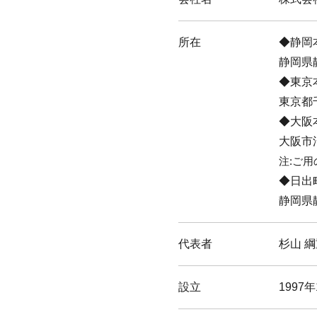
所在
静岡
静岡県
東京
東京都
大阪
大阪市
注:ご
日出
静岡県
代表者
杉山 
設立
1997