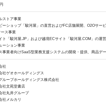
万円
ルストア事業
ビーショップ「駿河屋」の直営およびFC店舗展開、O2Oサー
マース事業
イト「駿河屋.JP」および越境ECサイト「駿河屋.COM」の
ューション事業
ス事業者向けSaaS型業務支援システムの開発・提供、商品デー
会社
会社ゲオホールディングス
グループホールディングス株式会社
会社文苑堂書店
会社丸井グループ
会社メルカリ