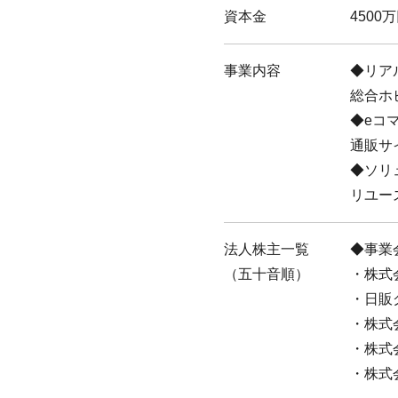
資本金
4500
事業内容
リア
総合ホ
eコ
通販サ
ソリ
リユー
法人株主一覧
事業
（五十音順）
株式
日販
株式
株式
株式