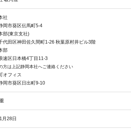
本社
静岡市葵区伝馬町5-4
本部(東京支社)
千代田区神田佐久間町1-26 秋葉原村井ビル3階
本部
浪速区日本橋4丁目11-3
用の方は上記静岡本社へご連絡ください
町オフィス
静岡市葵区日出町9-10
綱重
年1月28日