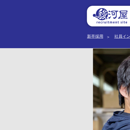
新卒採用
社員イ
幹
駿河屋の風土
総合職
一般職
部
候
店舗部副部長メッ
補
セージ
生
駿河屋静岡寮