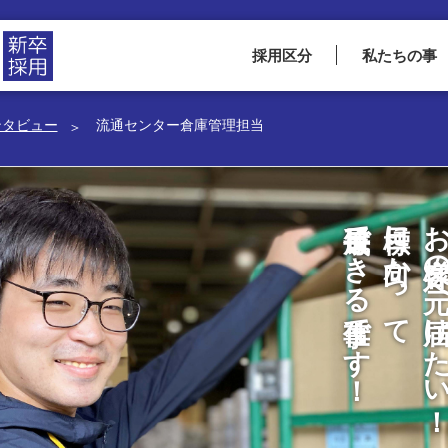
採用区分
私たちの事
ンタビュー
流通センター倉庫管理担当
CEOメッセージ
総務人事部長メッセー
COOメッセージ
ジ
社員インタビュー
福利厚生
よくある質問
毎日成長できる仕事です！
目標に向かって
お客様の元へ届けた
静岡市ってこんな街