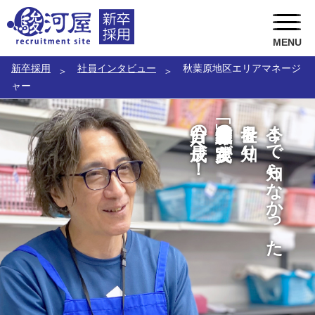
MENU
新卒採用
社員インタビュー
秋葉原地区エリアマネージ
採用区分
ャー
私たちの事
幹部候補生
自分の成長へ！
「顧客最優先主義」の実践が
世界を知り
今まで知らなかった
お問い合わせ
総合職
駿河屋の風土
一般職
CEOメッセージ
総務人事部長メッセージ
COOメッセージ
店舗部副部長メッセージ