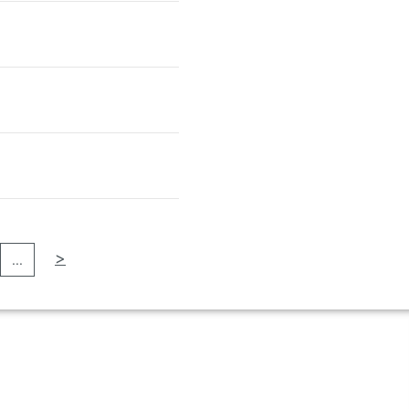
>
...