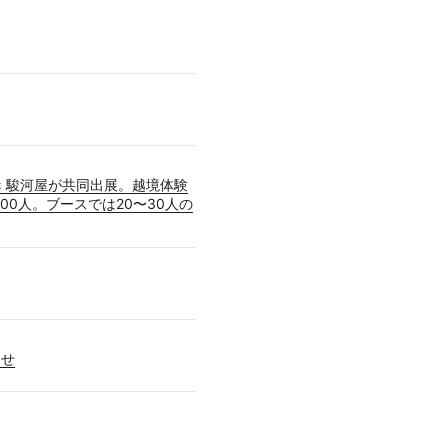
 × 駿河屋が共同出展。越境体験
00人。ブースでは20〜30人の
らせ