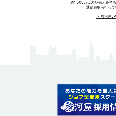
約1,500万点の品揃えを誇
通信買取も行って
＞ 駿河屋JP