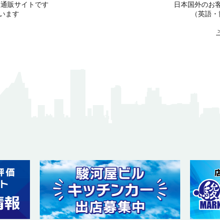
る通販サイトです
日本国外のお
います
（英語・