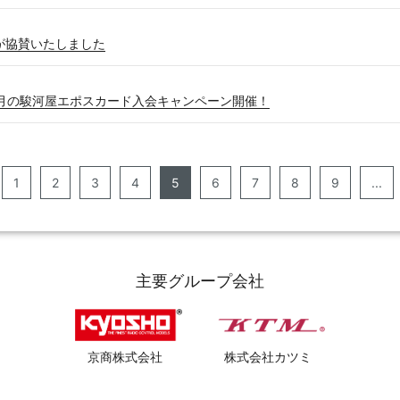
社が協賛いたしました
♪10月の駿河屋エポスカード入会キャンペーン開催！
1
2
3
4
5
6
7
8
9
...
主要グループ会社
京商株式会社
株式会社カツミ