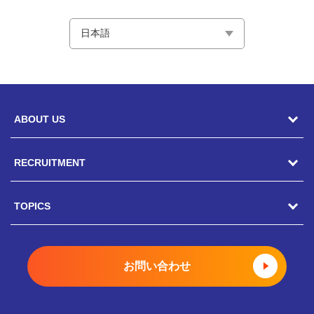
ABOUT US
RECRUITMENT
駿河屋の風土
CEOメッセージ
TOPICS
キャリア採用
総務人事部長メッセージ
ポテンシャル採用
トピックス一覧
お問い合わせ
COOメッセージ
新卒採用
駿河屋静岡寮
店舗部副部長メッセージ