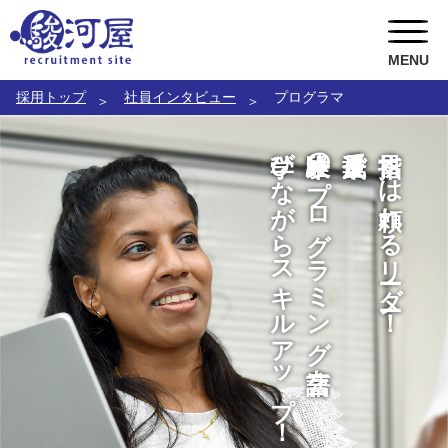
MENU
採用トップ
社員インタビュー
プログラマ
ABOUT US
学びながらスキルアップ！
未経験のプログラミング言語を
成長企業で
目指すは頼れるリーダー！
RECRUITMENT
駿河屋の風土
TOPICS
CEOメッセージ
キャリア採用
お問い合わせ
総務人事部長メッセージ
ポテンシャル採用
トピックス一覧
COOメッセージ
新卒採用
駿河屋静岡寮
店舗部副部長メッセージ
インターンシップ
就職氷河期世代 積極採用中
社員インタビュー
アルバイト
女性スタッフ 積極採用中