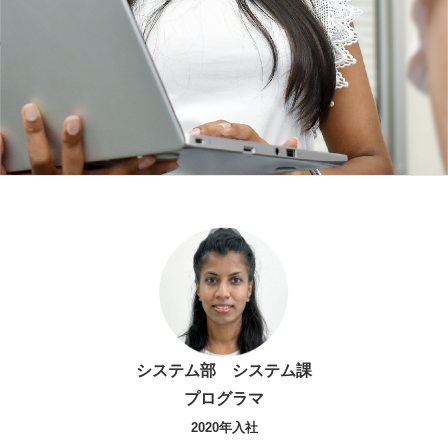
福利厚生
登録制アルバイト
静岡市ってこんな街
外国人採用
障がい者雇用
よくある質問
システム部 システム課
プログラマ
2020年入社