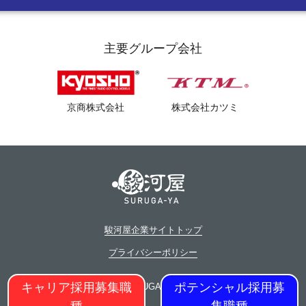
インターンシップ
就職氷河期世代 積極採用中
社員インタビュー
アルバイト採用
女性スタッフ 積極採用中
主要グループ会社
福利厚生
登録制アルバイト採用
静岡市ってこんな街
京商株式会社
株式会社カツミ
外国人採用
障がい者採用
よくある質問
駿河屋企業サイトトップ
プライバシーポリシー
キャリア採用募集職
ポテンシャル採用募
© SURUGA-YA Inc.