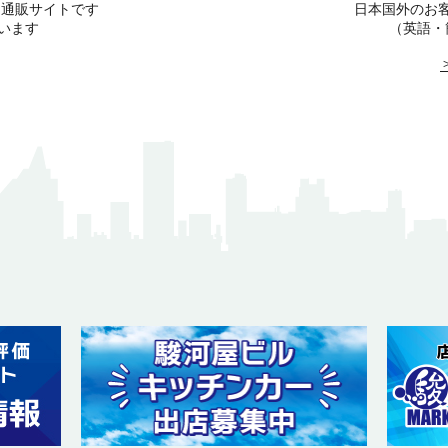
る通販サイトです
日本国外のお
います
（英語・