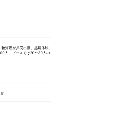
 × 駿河屋が共同出展。越境体験
00人。ブースでは20〜30人の
らせ