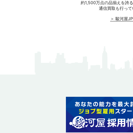
約1,500万点の品揃えを誇
通信買取も行って
＞ 駿河屋JP