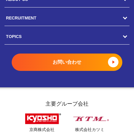
RECRUITMENT
駿河屋の風土
CEOメッセージ
TOPICS
キャリア採用
総務人事部長メッセージ
ポテンシャル採用
トピックス一覧
お問い合わせ
COOメッセージ
新卒採用
駿河屋静岡寮
店舗部副部長メッセージ
インターンシップ
就職氷河期世代 積極採用中
社員インタビュー
アルバイト採用
女性スタッフ 積極採用中
主要グループ会社
福利厚生
登録制アルバイト採用
静岡市ってこんな街
京商株式会社
株式会社カツミ
外国人採用