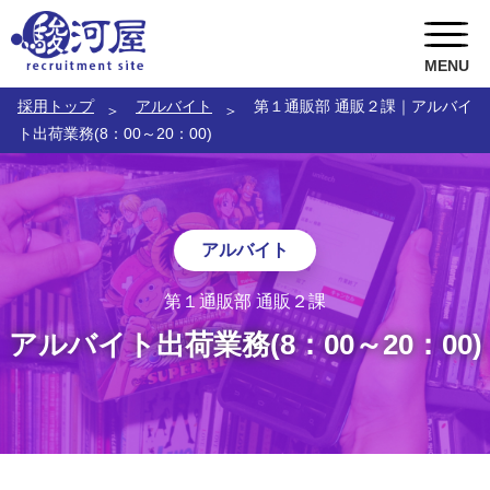
MENU
採用トップ
アルバイト
第１通販部 通販２課｜アルバイ
ABOUT US
ト出荷業務(8：00～20：00)
RECRUITMENT
駿河屋の風土
TOPICS
CEOメッセージ
キャリア採用
アルバイト
お問い合わせ
総務人事部長メッセージ
ポテンシャル採用
トピックス一覧
第１通販部 通販２課
アルバイト出荷業務(8：00～20：00)
COOメッセージ
新卒採用
駿河屋静岡寮
店舗部副部長メッセージ
インターンシップ
就職氷河期世代 積極採用中
社員インタビュー
アルバイト
女性スタッフ 積極採用中