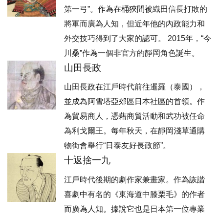
第一弓”。作為在桶狹間被織田信長打敗的
將軍而廣為人知，但近年他的內政能力和
外交技巧得到了大家的認可。 2015年，“今
川桑”作為一個非官方的靜岡角色誕生。
山田長政
山田長政在江戶時代前往暹羅（泰國），
並成為阿雪塔亞郊區日本社區的首領。作
為貿易商人，憑藉商貿活動和武功被任命
為利戈爾王。每年秋天，在靜岡淺草通購
物街會舉行“日泰友好長政節”。
十返捨一九
江戶時代後期的劇作家兼畫家。作為詼諧
喜劇中有名的《東海道中膝栗毛》的作者
而廣為人知。據說它也是日本第一位專業