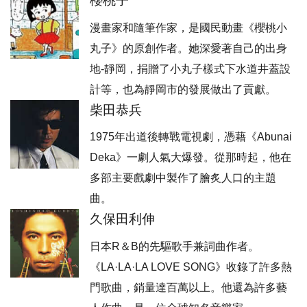
櫻桃子
漫畫家和隨筆作家，是國民動畫《櫻桃小
丸子》的原創作者。她深愛著自己的出身
地-靜岡，捐贈了小丸子樣式下水道井蓋設
計等，也為靜岡市的發展做出了貢獻。
柴田恭兵
1975年出道後轉戰電視劇，憑藉《Abunai
Deka》一劇人氣大爆發。從那時起，他在
多部主要戲劇中製作了膾炙人口的主題
曲。
久保田利伸
日本R＆B的先驅歌手兼詞曲作者。
《LA·LA·LA LOVE SONG》收錄了許多熱
門歌曲，銷量達百萬以上。他還為許多藝