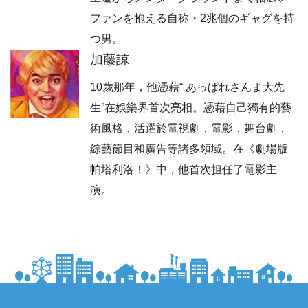
ファンを抱える自称・2兆個のギャグを持
つ男。
加藤諒
10歲那年，他憑藉“ あっぱれさんま大先
生”在娛樂界首次亮相。憑藉自己獨有的藝
術風格，活躍於電視劇，電影，舞台劇，
綜藝節目和廣告等諸多領域。在《劇場版
帕塔利洛！》中，他首次担任了電影主
演。