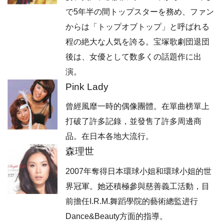
で5年半の間トップスターを務め、ファン
からは「トップオブトップ」と呼ばれる
程の絶大な人気を誇る。宝塚歌劇団退団
後は、女優として数多くの話題作に出
演。
Pink Lady
曾經風靡一時的偶像團體。在單曲榜單上
打破了許多記錄，並發售了許多周邊商
品。在日本各地大流行。
森理世
2007年奪得日本環球小姐和環球小姐的世
界冠軍。她还積極參與慈善義工活動，目
前擔任I.R.M.舞蹈學院的藝術總監进行
Dance&Beauty方面的指導。