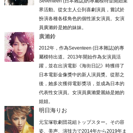
Seventeen (日本雜誌)的專屬模特並開始業
界活動。從女主人公到喜劇演員，嘗試於
扮演各種各樣角色的個性派女演員。女演
員廣瀨鈴是她的妹妹。
廣瀨鈴
2012年，作為Seventeen (日本雜誌)的專
屬模特出道。2013年開始作為女演員活
躍，並在出演電影《海街日記》時獲得了
日本電影金像獎中的新人演員獎。從那之
後，她多次獲得電影獎項，並成為日本的
代表性女演員。女演員廣瀨愛麗絲是她的
姐姐。
明日海りお
元宝塚歌劇団花組トップスター。その容
姿、美声、演技力で2014年から2019年ま