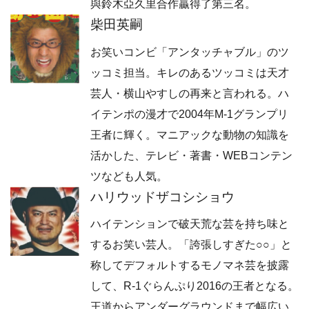
與鈴木亞久里合作贏得了第三名。
柴田英嗣
お笑いコンビ「アンタッチャブル」のツ
ッコミ担当。キレのあるツッコミは天才
芸人・横山やすしの再来と言われる。ハ
イテンポの漫才で2004年M-1グランプリ
王者に輝く。マニアックな動物の知識を
活かした、テレビ・著書・WEBコンテン
ツなども人気。
ハリウッドザコシショウ
ハイテンションで破天荒な芸を持ち味と
するお笑い芸人。「誇張しすぎた○○」と
称してデフォルトするモノマネ芸を披露
して、R-1ぐらんぷり2016の王者となる。
王道からアンダーグラウンドまで幅広い