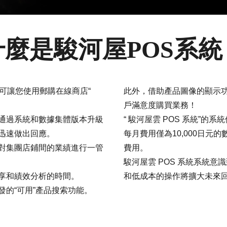
什麼是駿河屋POS系統
可讓您使用郵購在線商店“
此外，借助產品圖像的顯示
。
戶滿意度購買業務！
通過系統和數據集體版本升級
“ 駿河屋雲 POS 系統”的
迅速做出回應。
每月費用僅為10,000日元
對集團店鋪間的業績進行一管
費用。
駿河屋雲 POS 系統系統意識
享和績效分析的時間。
和低成本的操作將擴大未來
發的“可用”產品搜索功能。