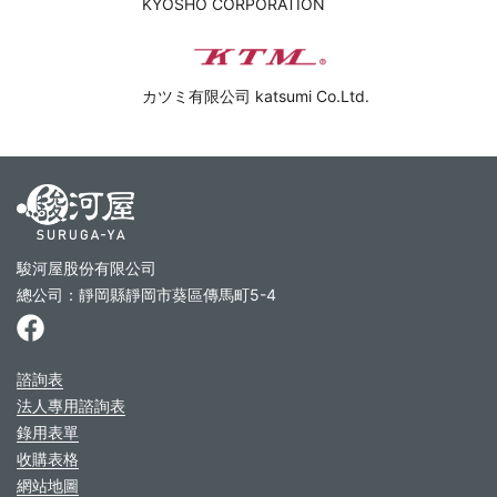
KYOSHO CORPORATION
カツミ有限公司 katsumi Co.Ltd.
駿河屋股份有限公司
總公司：靜岡縣靜岡市葵區傳馬町5-4
諮詢表
法人專用諮詢表
錄用表單
收購表格
網站地圖