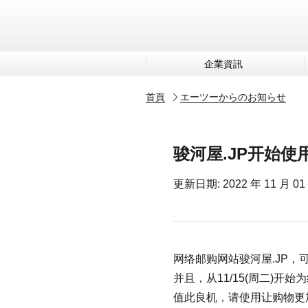
企業資訊
首頁
エーツーからのお知らせ
骏河屋.JP开始使
更新日期: 2022 年 11 月 01
网络邮购网站骏河屋.JP，可
并且，从11/15(周二)开
值此良机，请使用让购物更加