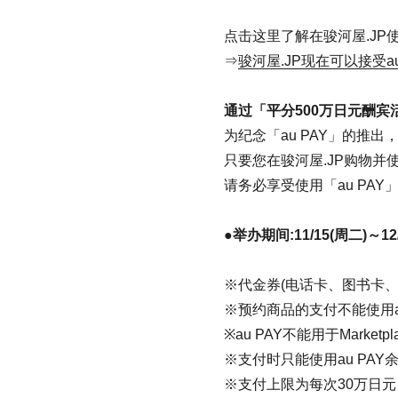
点击这里了解在骏河屋.JP使
⇒
骏河屋.JP现在可以接受a
通过「平分500万日元酬宾
为纪念「au PAY」的推出
只要您在骏河屋.JP购物并
请务必享受使用「au PAY
●举办期间:11/15(周二)～12
※代金券(电话卡、图书卡、
※预约商品的支付不能使用au
※au PAY不能用于Market
※支付时只能使用au PAY
※支付上限为每次30万日元