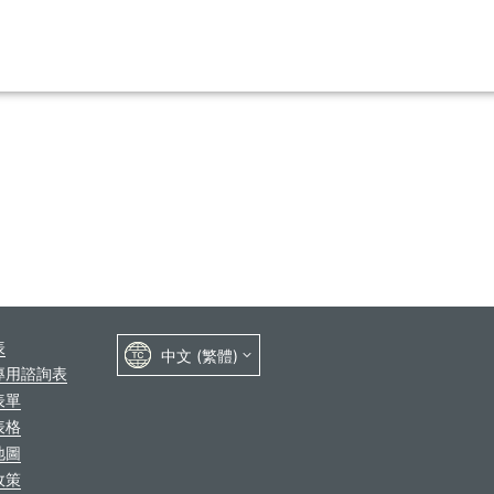
表
專用諮詢表
表單
表格
地圖
政策