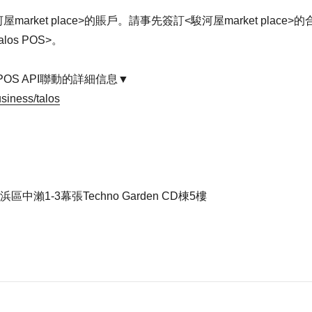
rket place>的賬戶。請事先簽訂<駿河屋market place>
os POS>。
 POS API聯動的詳細信息
usiness/talos
區中瀨1-3幕張Techno Garden CD棟5樓