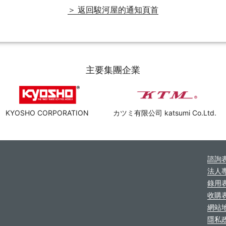
＞ 返回駿河屋的通知頁首
主要集團企業
KYOSHO CORPORATION
カツミ有限公司 katsumi Co.Ltd.
諮詢
法人
錄用
收購
網站
隱私