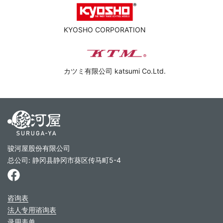
KYOSHO CORPORATION
カツミ有限公司 katsumi Co.Ltd.
骏河屋股份有限公司
总公司: 静冈县静冈市葵区传马町5-4
咨询表
法人专用谘询表
录用表单