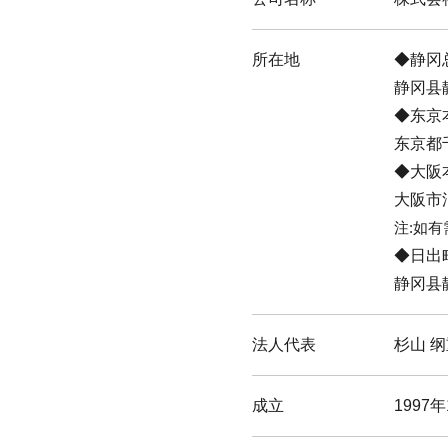
所在地
静冈
静冈县
东京
东京都
大阪
大阪市
注:如
日出
静冈县
法人代表
杉山 
成立
1997