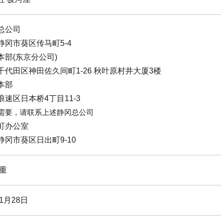
总公司
静冈市葵区传马町5-4
本部(东京分公司)
千代田区神田佐久间町1-26 秋叶原村井大厦3楼
本部
浪速区日本桥4丁目11-3
有需要，请联系上述静冈总公司
町办公室
静冈市葵区日出町9-10
纲重
年1月28日