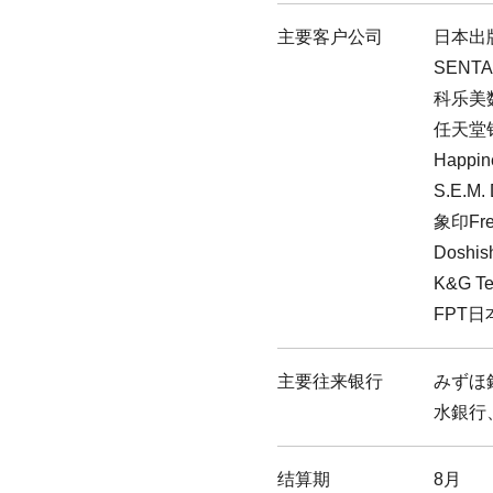
主要客户公司
日本出
SENT
科乐美
任天堂
Happ
S.E.M
象印Fr
Dosh
K&G Te
FPT
主要往来银行
みずほ
水銀行
结算期
8月