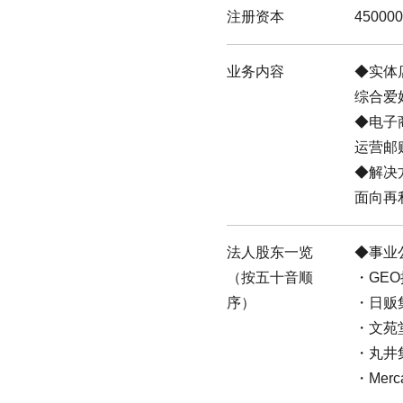
注册资本
45000
业务内容
实体
综合爱
电子
运营邮
解决
面向再
法人股东一览
事业
（按五十音顺
GE
序）
日贩
文苑
丸井
Merca