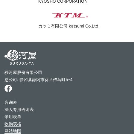
KYOSHO CORPORATION
カツミ有限公司 katsumi Co.Ltd.
骏河屋股份有限公司
总公司: 静冈县静冈市葵区传马町5-4
咨询表
法人专用谘询表
录用表单
收购表格
网站地图