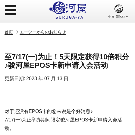
☰
首页
エーツーからのお知らせ
至7/17(一)为止！5天限定获得10倍积分
♪骏河屋EPOS卡新申请入会活动
更新日期: 2023 年 07 月 13 日
对于还没有EPOS卡的您来说是个好消息♪
7/17(一)为止举办期间限定骏河屋EPOS卡新申请入会活
动。