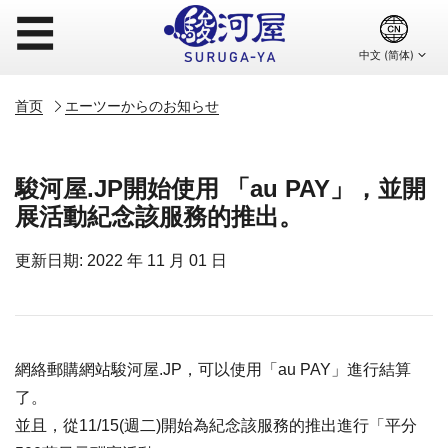
☰
首页
エーツーからのお知らせ
駿河屋.JP開始使用 「au PAY」，並開
展活動紀念該服務的推出。
更新日期: 2022 年 11 月 01 日
網絡郵購網站駿河屋.JP，可以使用「au PAY」進行結算
了。
並且，從11/15(週二)開始為紀念該服務的推出進行「平分