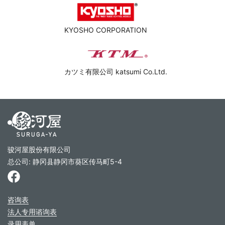
KYOSHO CORPORATION
カツミ有限公司 katsumi Co.Ltd.
骏河屋股份有限公司
总公司: 静冈县静冈市葵区传马町5-4
咨询表
法人专用谘询表
录用表单