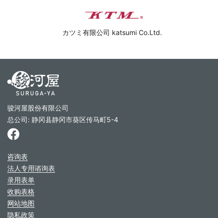
カツミ有限公司 katsumi Co.Ltd.
骏河屋股份有限公司
总公司: 静冈县静冈市葵区传马町5-4
咨询表
法人专用谘询表
录用表单
收购表格
网站地图
隐私政策