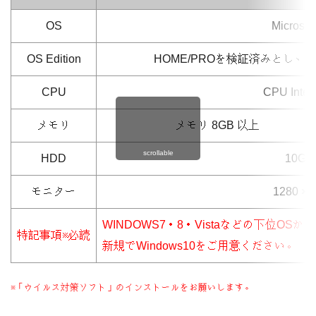
OS
Microsof
OS Edition
HOME/PROを検証済みとし、その他（
CPU
CPU Intel
メモリ
メモリ 8GB 以上
scrollable
HDD
10G
モニター
1280 
WINDOWS7・8・Vistaなどの下位
特記事項※必読
新規でWindows10をご用意ください。
※「ウイルス対策ソフト」のインストールをお願いします。