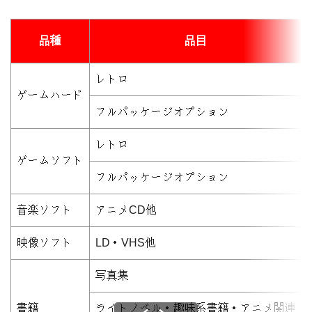
品種
品目
レトロ
ゲームハード
フルパッケージオプション
レトロ
ゲームソフト
フルパッケージオプション
音楽ソフト
アニメCD他
映像ソフト
LD・VHS他
写真集
書籍
ライトノベル・趣味系書籍・アニメ関連