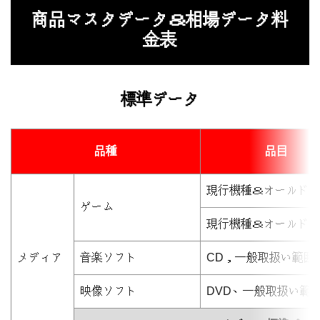
商品マスタデータ＆相場データ料
金表
標準データ
品種
品目
現行機種＆オールド 
ゲーム
現行機種＆オールド 
メディア
音楽ソフト
CD，一般取扱い範囲
映像ソフト
DVD、一般取扱い範