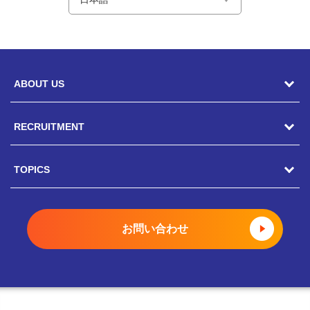
ABOUT US
RECRUITMENT
駿河屋の風土
CEOメッセージ
TOPICS
キャリア採用
総務人事部長メッセージ
ポテンシャル採用
トピックス一覧
お問い合わせ
COOメッセージ
新卒採用
駿河屋静岡寮
店舗部副部長メッセージ
インターンシップ
就職氷河期世代 積極採用中
社員インタビュー