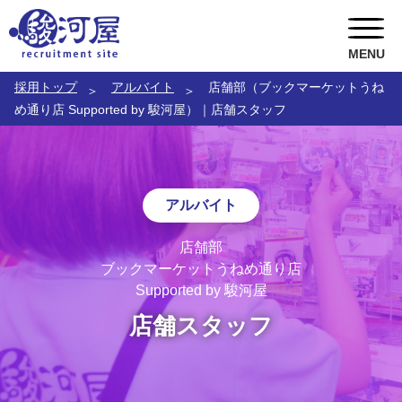
MENU
採用トップ
アルバイト
店舗部（ブックマーケットうね
ABOUT US
め通り店 Supported by 駿河屋）｜店舗スタッフ
RECRUITMENT
駿河屋の風土
TOPICS
CEOメッセージ
キャリア採用
アルバイト
お問い合わせ
総務人事部長メッセージ
ポテンシャル採用
トピックス一覧
店舗部
ブックマーケットうねめ通り店
COOメッセージ
新卒採用
駿河屋静岡寮
Supported by 駿河屋
店舗スタッフ
店舗部副部長メッセージ
インターンシップ
就職氷河期世代 積極採用中
社員インタビュー
アルバイト
女性スタッフ 積極採用中