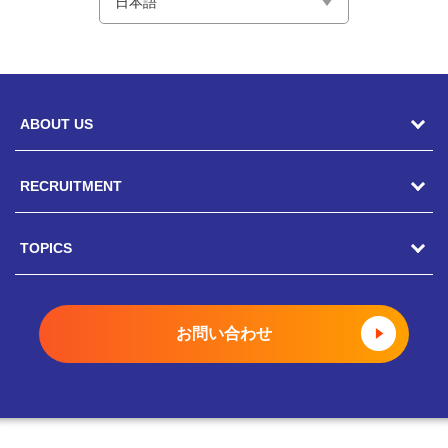
ABOUT US
RECRUITMENT
駿河屋の風土
CEOメッセージ
TOPICS
キャリア採用
総務人事部長メッセージ
ポテンシャル採用
トピックス一覧
お問い合わせ
COOメッセージ
新卒採用
駿河屋静岡寮
店舗部副部長メッセージ
インターンシップ
就職氷河期世代 積極採用中
社員インタビュー