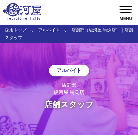
MENU
採用トップ
アルバイト
店舗部（駿河屋 馬渕店）｜店舗
ABOUT US
スタッフ
RECRUITMENT
駿河屋の風土
TOPICS
CEOメッセージ
キャリア採用
アルバイト
お問い合わせ
総務人事部長メッセージ
ポテンシャル採用
トピックス一覧
店舗部
駿河屋 馬渕店
COOメッセージ
新卒採用
駿河屋静岡寮
店舗スタッフ
店舗部副部長メッセージ
インターンシップ
就職氷河期世代 積極採用中
社員インタビュー
アルバイト
女性スタッフ 積極採用中