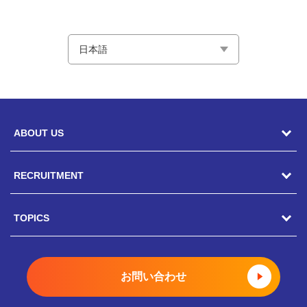
ABOUT US
RECRUITMENT
駿河屋の風土
CEOメッセージ
TOPICS
キャリア採用
総務人事部長メッセージ
ポテンシャル採用
トピックス一覧
お問い合わせ
COOメッセージ
新卒採用
駿河屋静岡寮