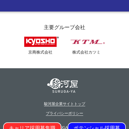
店舗部副部長メッセージ
インターンシップ
就職氷河期世代 積極採用中
社員インタビュー
アルバイト採用
女性スタッフ 積極採用中
主要グループ会社
福利厚生
登録制アルバイト採用
静岡市ってこんな街
京商株式会社
株式会社カツミ
外国人採用
障がい者採用
よくある質問
駿河屋企業サイトトップ
プライバシーポリシー
キャリア採用募集職
ポテンシャル採用募
© SURUGA-YA Inc.