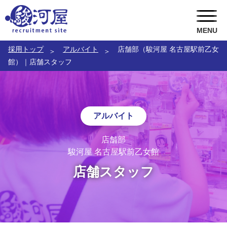
MENU
採用トップ
アルバイト
店舗部（駿河屋 名古屋駅前乙女
ABOUT US
館）｜店舗スタッフ
RECRUITMENT
駿河屋の風土
TOPICS
CEOメッセージ
キャリア採用
アルバイト
お問い合わせ
総務人事部長メッセージ
ポテンシャル採用
トピックス一覧
店舗部
駿河屋 名古屋駅前乙女館
COOメッセージ
新卒採用
駿河屋静岡寮
店舗スタッフ
店舗部副部長メッセージ
インターンシップ
就職氷河期世代 積極採用中
社員インタビュー
アルバイト
女性スタッフ 積極採用中