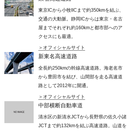
東京ICから小牧IICまで約350kmを結ぶ、
交通の大動脈。静岡ICからは東京・名古
屋までそれぞれ約160kmと都市部へのア
クセスにも最適。
オフィシャルサイト
新東名高速道路
全長約250kmの幹線高速道路。海老名市
から豊田市を結び、山間部を走る高速道
路として2012年に開通。
オフィシャルサイト
中部横断自動車道
清水区の新清水JCTから長野県の佐久小諸
JCTまで約132kmを結ぶ高速道路。山道を