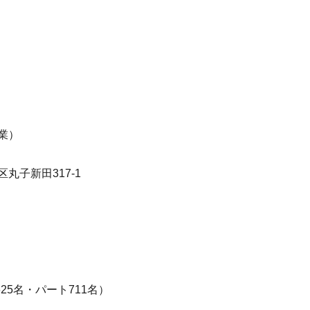
業）
丸子新田317-1
625名・パート711名）