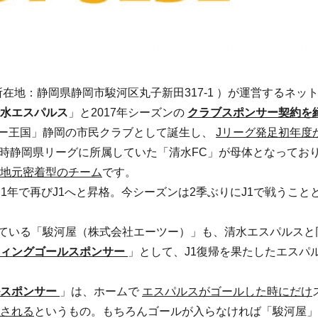
在地：静岡県静岡市駿河区丸子新田317-1 ）が運営するネッ
水エスパルス
」と2017年シーズンの
クラブスポンサー契約を
ー王国」静岡の市民クラブとして誕生し、
Jリーグ発足初年度
時静岡県リーグに所属していた「清水FC」が母体となっており
地元密着型のチーム
です。
も、1年で再びJ1へと昇格。今シーズンは2季ぶりにJ1で戦うこ
ている「駿河屋（株式会社エーツー）」も、清水エスパルスと
ィングゴールスポンサー
」として、J1復帰を果たしたエスパ
スポンサー
」は、ホームで
エスパルスがゴールした時にだけ
される
というもの。もちろんゴールが入らなければ「駿河屋」