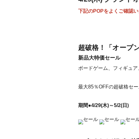
下記のPOPをよくご確認
超破格！「オープ
新品大特価セール
ボードゲーム、フィギュア
最大85％OFFの超破格セ
期間●4/29(木)～5/2(日)