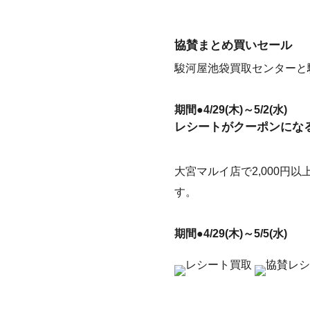
協賛まとめ買いセール
駿河屋池袋買取センターと駿河
期間●4/29(木)～5/2(水)
レシートがクーポンにな
大宮マルイ店で2,000円
す。
期間●4/29(木)～5/5(水)