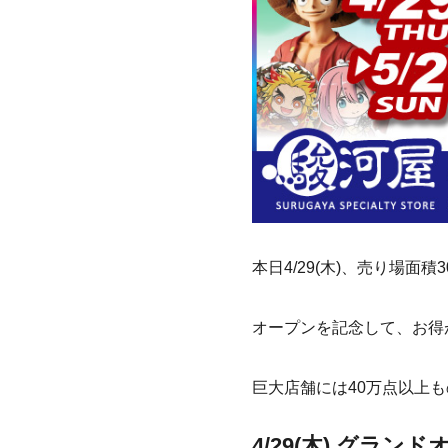
本日4/29(木)、売り場
オープンを記念して、お得
巨大店舗には40万点以上
4/29(木)
グランド