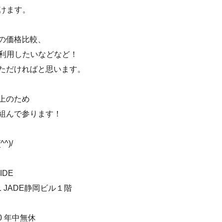
だけます。
の価格比較、
を利用したいなどなど！
ただければと思います。
上のため
組んで参ります！
)/
IDE
 JADE静岡ビル１階
0 年中無休