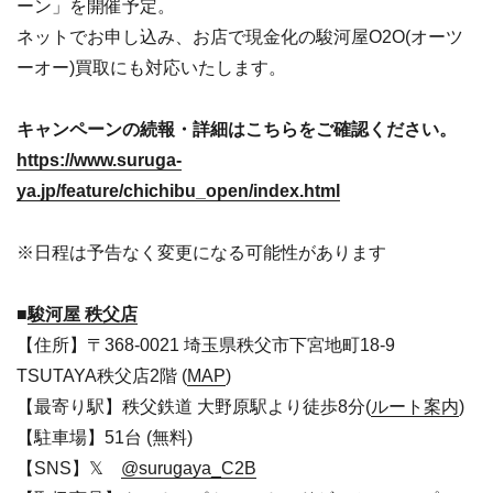
ーン」を開催予定。
ネットでお申し込み、お店で現金化の駿河屋O2O(オーツ
ーオー)買取にも対応いたします。
キャンペーンの続報・詳細はこちらをご確認ください。
https://www.suruga-
ya.jp/feature/chichibu_open/index.html
※日程は予告なく変更になる可能性があります
■
駿河屋 秩父店
【住所】〒368-0021 埼玉県秩父市下宮地町18-9
TSUTAYA秩父店2階 (
MAP
)
【最寄り駅】秩父鉄道 大野原駅より徒歩8分(
ルート案内
)
【駐車場】51台 (無料)
【SNS】𝕏
@surugaya_C2B