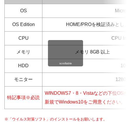
OS
Microso
OS Edition
HOME/PROを検証済みとし、その他
CPU
CPU Inte
メモリ
メモリ 8GB 以上
scrollable
HDD
10
モニター
1280 
WINDOWS7・8・Vistaなどの下位
特記事項※必読
新規でWindows10をご用意ください。
※「ウイルス対策ソフト」のインストールをお願いします。