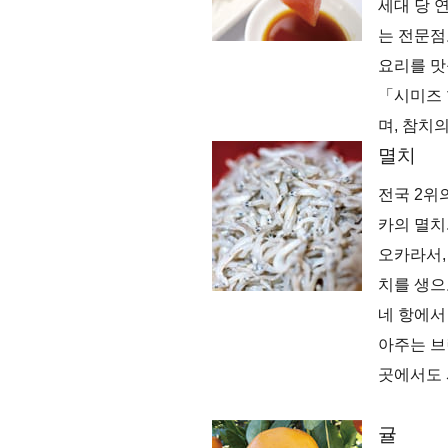
세대 당 
는 전문점
요리를 맛볼
「시미즈 
며, 참치의
멸치
전국 2위
카의 멸치
오카라서,
치를 생으
네 항에서
아주는 브
곳에서도 
귤