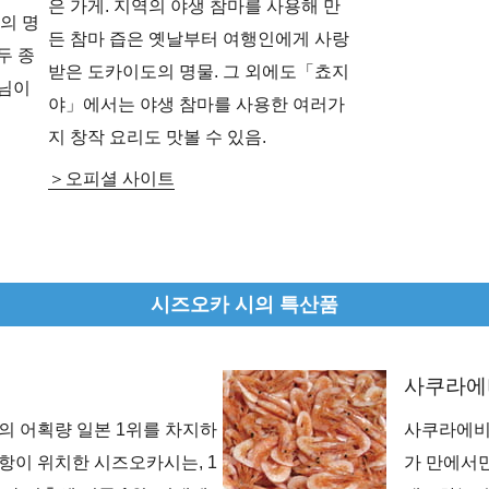
은 가게. 지역의 야생 참마를 사용해 만
의 명
든 참마 즙은 옛날부터 여행인에게 사랑
두 종
받은 도카이도의 명물. 그 외에도「쵸지
손님이
야」에서는 야생 참마를 사용한 여러가
지 창작 요리도 맛볼 수 있음.
오피셜 사이트
시즈오카 시의 특산품
사쿠라에
의 어획량 일본 1위를 차지하
사쿠라에비
항이 위치한 시즈오카시는, 1
가 만에서