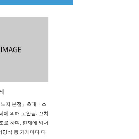
레
「킨노지 본점」초대・스
씨에 의해 고안됨. 꼬치
조로 하며, 현재에 와서
양식 등 가게마다 다