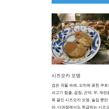
시즈오카 오뎅
검은 국물 속에, 꼬치에 꽂힌 쿠로
쇠고기 힘줄, 곱창, 곤약, 무, 계란
푹 끓인 시즈오카 오뎅. 술집 뿐만
라, 다과점에서도 취급하는 시즈