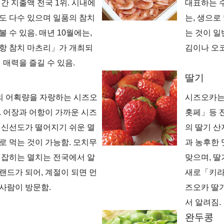
연간 지출액 전국 1위. 시내에
대표하는 
도 다수 있으며 일품의 참치
는, 생으로
 수 있음. 매년 10월에는,
는 것이 일
항 참치 마츠리」가 개최되
김이나 오
 매력을 즐길 수 있음.
딸기
의 어획량을 자랑하는 시즈오
시즈오카
. 어장과 어항이 가까운 시즈
홋페」등 
 신선도가 떨어지기 쉬운 멸
의 딸기 산
로 먹는 것이 가능함. 모치무
과 농후한 
 잡히는 멸치는 전국에서 알
맞으며, 딸
랜드가 되어, 계절이 되면 먼
새로「키라
사람이 방문함.
즈오카 딸
서 알려짐.
완두콩