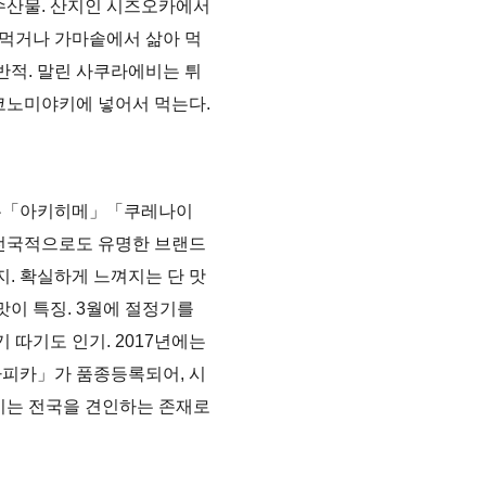
수산물. 산지인 시즈오카에서
 먹거나 가마솥에서 삶아 먹
반적. 말린 사쿠라에비는 튀
코노미야키에 넣어서 먹는다.
는「아키히메」「쿠레나이
전국적으로도 유명한 브랜드
지. 확실하게 느껴지는 단 맛
맛이 특징. 3월에 절정기를
기 따기도 인기. 2017년에는
피카」가 품종등록되어, 시
기는 전국을 견인하는 존재로