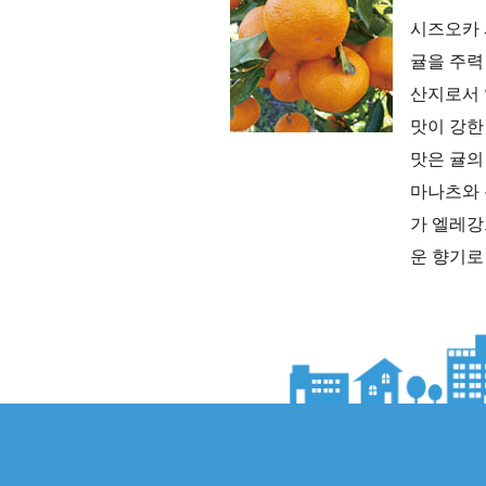
시즈오카
귤을 주력
산지로서 
맛이 강한
맛은 귤의
마나츠와
가 엘레강
운 향기로