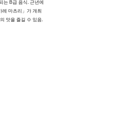
되는 B급 음식. 근년에
카레 마츠리」가 개최
의 맛을 즐길 수 있음.