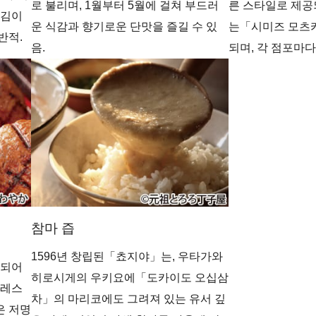
로 불리며, 1월부터 5월에 걸쳐 부드러
른 스타일로 제공
 김이
운 식감과 향기로운 단맛을 즐길 수 있
는「시미즈 모츠
반적.
음.
되며, 각 점포마다
참마 즙
1596년 창립된「쵸지야」는, 우타가와
개되어
히로시게의 우키요에「도카이도 오십삼
 레스
차」의 마리코에도 그려져 있는 유서 깊
은 저명