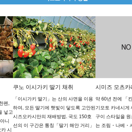
쿠노 이시가키 딸기 채취
시미즈 모츠카
「이시가키 딸기」는 산의 사면을 이용
약 60년 전에 
한펜,
하여, 모든 딸기에 햇빛이 닿도록 고안된
기모토 카네시게 
을 넣고
시즈오카시만의 재배방법. 국도 150호
구이 스타일을 원
 아니
선의 이 구간은 통칭「딸기 해안 거리」
는 조림・나베・서
오카 시