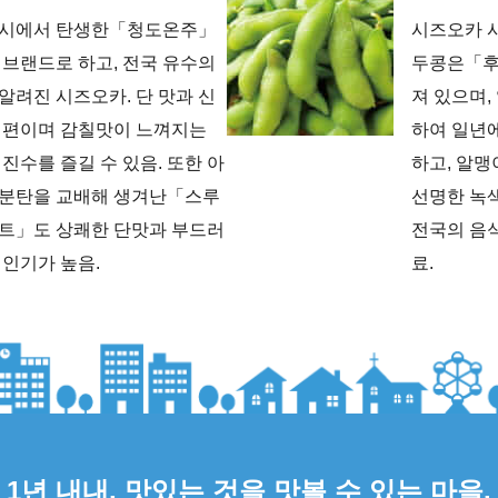
 시에서 탄생한「청도온주」
시즈오카 
 브랜드로 하고, 전국 유수의
두콩은「후
알려진 시즈오카. 단 맛과 신
져 있으며
 편이며 감칠맛이 느껴지는
하여 일년에
 진수를 즐길 수 있음. 또한 아
하고, 알맹
 분탄을 교배해 생겨난「스루
선명한 녹
트」도 상쾌한 단맛과 부드러
전국의 음
 인기가 높음.
료.
1년 내내, 맛있는 것을 맛볼 수 있는 마을.